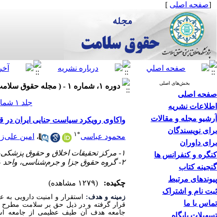
[
صفحه اصلی
]
بخش‌های اصلی
دوره ۱، شماره ۱ - ( مجله حقوق سلامت ۱۴۰۲ )
صفحه اصلی
جلد ۱ شماره ۱ صفحات ۷-۱
اطلاعات نشریه
آرشیو مجله و مقالات
واکاوی رویکرد سیاست جنایی ایران در قب
برای نویسندگان
۱
*
محمود عباسی
،
امین علی‌زا
برای داوران
۱- مرکز تحقیقات اخلاق و حقوق پزشکی، دانشگاه علوم پزشکی شهید بهشتی، تهران، ایران.
کنگره و کنفرانس ها
۲- گروه حقوق جزا و جرم‌شناسی، واحد علوم و تحقیقات، دانشگاه آزاد اسلامی، تهران، ایران.
گنجینه کتاب
پیوندهای مرتبط
چکیده:
(۱۲۷۹ مشاهده)
ثبت نام و اشتراک
زمینه و هدف:
استقرار و امنیت دارویی به 
تماس با ما
قرار گرفته و در ذیل حق بر سلامت مطرح ‌‌
جامعه هدف آن طیف عظیمی از جامعه است. 
تسهیلات پایگاه