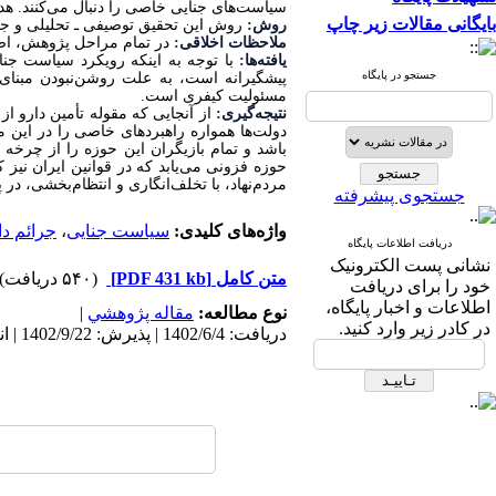
سیاست‌های جنایی خاصی را دنبال می‌کنند. ه
بایگانی مقالات زیر چاپ
روش:
روش این تحقیق توصیفی ـ تحلیلی و جم
ملاحظات اخلاقی:
در تمام مراحل پژوهش، ا
یافته‌ها:
با توجه به اینکه رویکرد سیاست جنا
جستجو در پایگاه
پیشگیرانه است، به علت روشن‌نبودن مبنای م
مسئولیت کیفری است.
نتیجه‌گیری:
از آنجایی که مقوله تأمین دارو از
دولت‌ها همواره راهبردهای خاصی را در این 
باشد و تمام بازیگران این حوزه را از چرخه ت
حوزه فزونی می‌یابد که در قوانین ایران نیز ک
مردم‌نهاد، با تخلف‌انگاری و انتظام‌بخشی،
در پ
جستجوی پیشرفته
واژه‌های کلیدی:
سیاست جنایی
،
جرائم دا
دریافت اطلاعات پایگاه
نشانی پست الکترونیک
متن کامل
[PDF 431 kb]
(۵۴۰ دریافت)
خود را برای دریافت
اطلاعات و اخبار پایگاه،
نوع مطالعه:
مقاله پژوهشي
|
در کادر زیر وارد کنید.
دریافت: 1402/6/4 | پذیرش: 1402/9/22 | انتشار: 1402/11/15