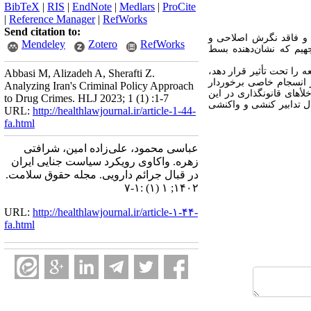
BibTeX
|
RIS
|
EndNote
|
Medlars
|
ProCite
|
Reference Manager
|
RefWorks
Send citation to:
ه و فاقد نگرش اصلاحی و
Mendeley
Zotero
RefWorks
جهیم که نشان‌دهنده بسط
ه را تحت تأثیر قرار دهد،
Abbasi M, Alizadeh A, Sherafti Z.
ز انسجام خاصی برخوردار
Analyzing Iran's Criminal Policy Approach
لأهای قانونگذاری در این
to Drug Crimes. HLJ 2023; 1 (1) :1-7
مال تدابیر کنشی و واکنشی
URL:
http://healthlawjournal.ir/article-1-44-
fa.html
عباسی محمود، علی‌زاده امین، شرافتی
زهره. واکاوی رویکرد سیاست جنایی ایران
در قبال جرائم دارویی. مجله حقوق سلامت.
۱۴۰۲; ۱ (۱) :۱-۷
URL:
http://healthlawjournal.ir/article-۱-۴۴-
fa.html