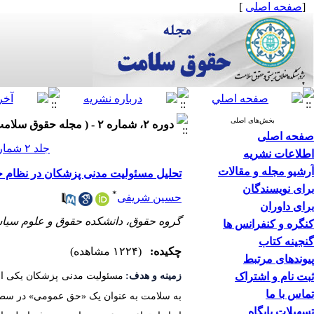
[
صفحه اصلی
]
بخش‌های اصلی
دوره ۲، شماره ۲ - ( مجله حقوق سلامت ۱۴۰۳ )
صفحه اصلی
جلد ۲ شماره ۲ صفحات ۱۸-۱
اطلاعات نشریه
آرشیو مجله و مقالات
تحلیل مسئولیت مدنی پزشکان در نظام حق
برای نویسندگان
*
حسین شریفی
برای داوران
گروه حقوق، دانشکده حقوق و علوم سیاسی
کنگره و کنفرانس ها
گنجینه کتاب
چکیده:
(۱۲۲۴ مشاهده)
پیوندهای مرتبط
ثبت نام و اشتراک
زمینه و هدف:
مسئولیت مدنی پزشکان یکی از
تماس با ما
به سلامت به عنوان یک «حق عمومی» در سطح مل
تسهیلات پایگاه