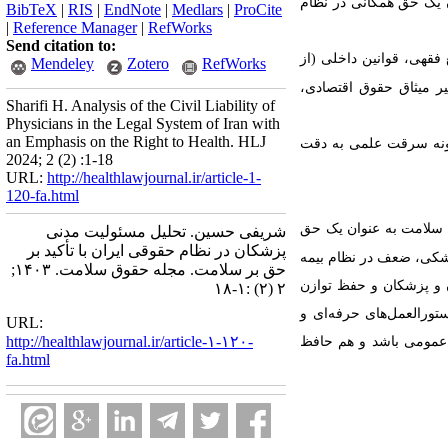
 یک حق همگانی در نظام
BibTeX
|
RIS
|
EndNote
|
Medlars
|
ProCite
|
Reference Manager
|
RefWorks
Send citation to:
 فقهی، قوانین داخلی (از
Mendeley
Zotero
RefWorks
ر میثاق حقوق اقتصادی،
Sharifi H. Analysis of the Civil Liability of
Physicians in the Legal System of Iran with
an Emphasis on the Right to Health. HLJ
گونه سرقت علمی به دقت
2024; 2 (2) :1-18
URL:
http://healthlawjournal.ir/article-1-
120-fa.html
ق سلامت به عنوان یک حق
شریفی حسین. تحلیل مسئولیت مدنی
پزشکان در نظام حقوقی ایران با تأکید بر
زشکی، ضعف در نظام بیمه
حق بر سلامت. مجله حقوق سلامت. ۱۴۰۳;
 و پزشکان و حفظ توازن
۲ (۲) :۱-۱۸
ورالعمل‌های حرفه‌ای و
URL:
http://healthlawjournal.ir/article-۱-۱۲۰-
عمومی باشد و هم حافظ
fa.html